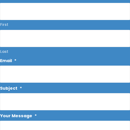
First
Last
Email
*
Subject
*
Your Message
*